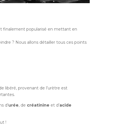
nt finalement popularisé en mettant en
indre ? Nous allons détailler tous ces points
de libéré, provenant de l’urètre est
rtantes.
ns d’
urée
, de
créatinine
et d’
acide
ut !