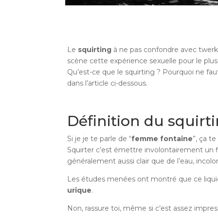
Le
squirting
à ne pas confondre avec twerki
scène cette expérience sexuelle pour le plu
Qu’est-ce que le squirting ? Pourquoi ne faut
dans l’article ci-dessous.
Définition du squirt
Si je je te parle de “
femme fontaine
”, ça t
Squirter c’est émettre involontairement un flu
généralement aussi clair que de l’eau, incolo
Les études menées ont montré que ce liquide 
urique
.
Non, rassure toi, même si c’est assez impressi