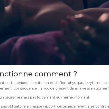
onctionne comment ?
ant cette période d’excitation et d’effort physique, le rythme ca
idement. Conséquence : le liquide présent dans la vessie augmen
ors d’un orgasme mais pas forcément au même moment.
as obligatoire à chaque rapport, certaines arrivent à se controle