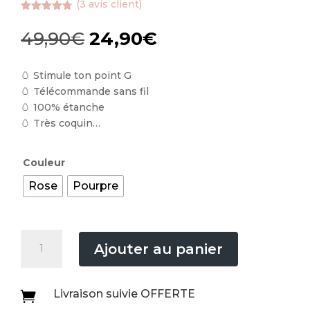
(
3
avis client)
Noté
4.67
sur 5
Le
Le
49,90
€
24,90
€
basé sur
prix
prix
notations
client
initial
actuel
🥚 Stimule ton point G
était :
est :
🥚 Télécommande sans fil
49,90€.
24,90€.
🥚 100% étanche
🥚 Très coquin…
Couleur
Rose
Pourpre
quantité
Ajouter au panier
de
Gally™
Livraison suivie OFFERTE
