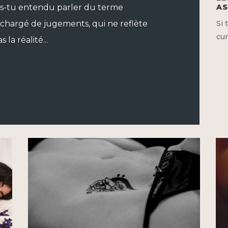
as-tu entendu parler du terme
AS
hargé de jugements, qui ne reflète
Si 
cur
s la réalité...
IRE PLUS