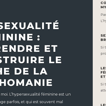
CO
MY
Par
L’h
SEXUALITÉ
ININE :
SE
BR
ENDRE ET
Si 
pro
TRUIRE LE
E DE LA
LE
FÉ
ET
HOMANIE
Si 
att
 moi. L’hypersexualité féminine est un
nge parfois, et qui est souvent mal
LE