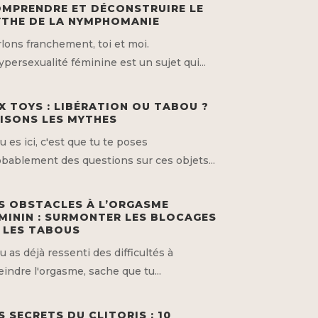
MPRENDRE ET DÉCONSTRUIRE LE
THE DE LA NYMPHOMANIE
lons franchement, toi et moi.
ypersexualité féminine est un sujet qui...
X TOYS : LIBÉRATION OU TABOU ?
ISONS LES MYTHES
tu es ici, c'est que tu te poses
bablement des questions sur ces objets...
S OBSTACLES À L’ORGASME
MININ : SURMONTER LES BLOCAGES
 LES TABOUS
tu as déjà ressenti des difficultés à
eindre l'orgasme, sache que tu...
S SECRETS DU CLITORIS : 10