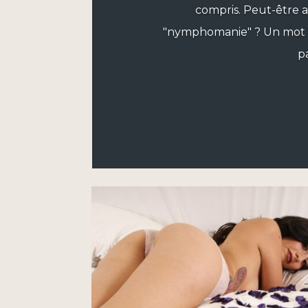
compris. Peut-être 
"nymphomanie" ? Un mot c
pa
L