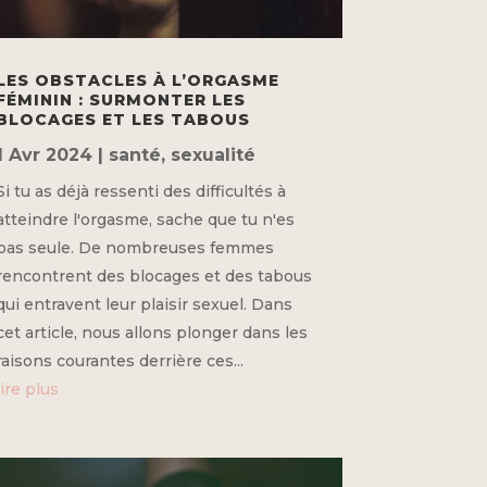
LES OBSTACLES À L’ORGASME
FÉMININ : SURMONTER LES
BLOCAGES ET LES TABOUS
1 Avr 2024
|
santé
,
sexualité
Si tu as déjà ressenti des difficultés à
atteindre l'orgasme, sache que tu n'es
pas seule. De nombreuses femmes
rencontrent des blocages et des tabous
qui entravent leur plaisir sexuel. Dans
cet article, nous allons plonger dans les
raisons courantes derrière ces...
lire plus