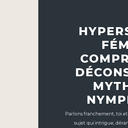
HYPER
FÉM
COMPR
DÉCONS
MYTH
NYMP
Parlons franchement, toi et
sujet qui intrigue, déra