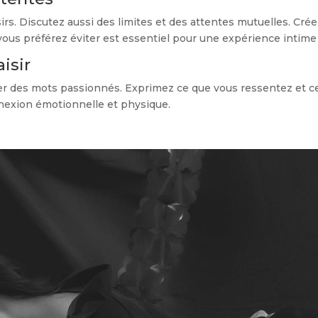
irs. Discutez aussi des limites et des attentes mutuelles. Cr
e vous préférez éviter est essentiel pour une expérience intim
isir
ger des mots passionnés. Exprimez ce que vous ressentez et 
onnexion émotionnelle et physique.