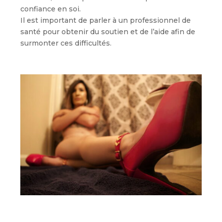
confiance en soi.
Il est important de parler à un professionnel de
santé pour obtenir du soutien et de l’aide afin de
surmonter ces difficultés.