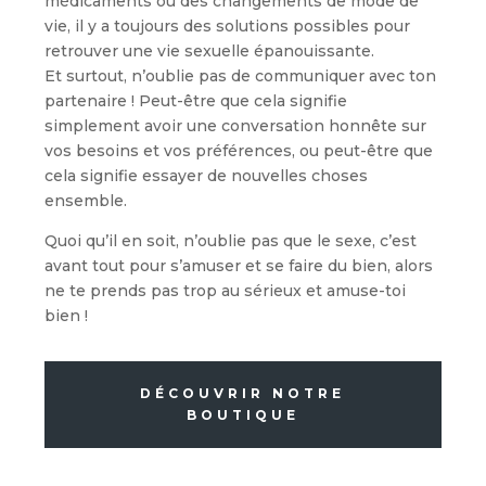
médicaments ou des changements de mode de
vie, il y a toujours des solutions possibles pour
retrouver une vie sexuelle épanouissante.
Et surtout, n’oublie pas de communiquer avec ton
partenaire ! Peut-être que cela signifie
simplement avoir une conversation honnête sur
vos besoins et vos préférences, ou peut-être que
cela signifie essayer de nouvelles choses
ensemble.
Quoi qu’il en soit, n’oublie pas que le sexe, c’est
avant tout pour s’amuser et se faire du bien, alors
ne te prends pas trop au sérieux et amuse-toi
bien !
DÉCOUVRIR NOTRE
BOUTIQUE