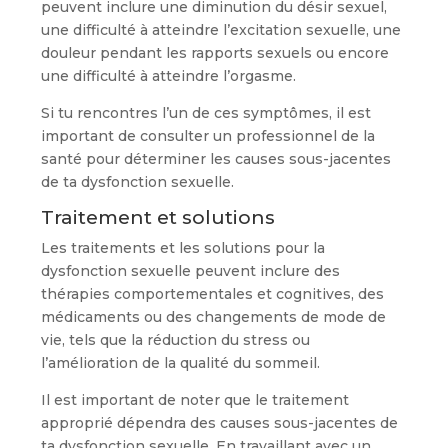
peuvent inclure une diminution du désir sexuel,
une difficulté à atteindre l’excitation sexuelle, une
douleur pendant les rapports sexuels ou encore
une difficulté à atteindre l’orgasme.
Si tu rencontres l’un de ces symptômes, il est
important de consulter un professionnel de la
santé pour déterminer les causes sous-jacentes
de ta dysfonction sexuelle.
Traitement et solutions
Les traitements et les solutions pour la
dysfonction sexuelle peuvent inclure des
thérapies comportementales et cognitives, des
médicaments ou des changements de mode de
vie, tels que la réduction du stress ou
l’amélioration de la qualité du sommeil.
Il est important de noter que le traitement
approprié dépendra des causes sous-jacentes de
ta dysfonction sexuelle. En travaillant avec un