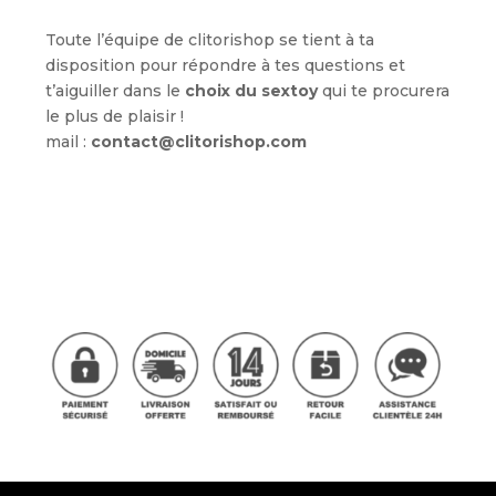
Toute l’équipe de clitorishop se tient à ta
disposition pour répondre à tes questions et
t’aiguiller dans le
choix du sextoy
qui te procurera
le plus de plaisir !
mail :
contact@clitorishop.com