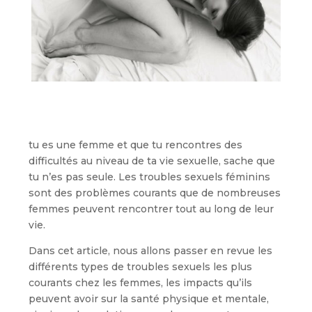
tu es une femme et que tu rencontres des
difficultés au niveau de ta vie sexuelle, sache que
tu n’es pas seule. Les troubles sexuels féminins
sont des problèmes courants que de nombreuses
femmes peuvent rencontrer tout au long de leur
vie.
Dans cet article, nous allons passer en revue les
différents types de troubles sexuels les plus
courants chez les femmes, les impacts qu’ils
peuvent avoir sur la santé physique et mentale,