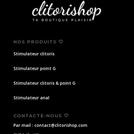
NOS PRODUITS 🤍
Stimulateur clitoris
Stimulateur point G
Stimulateur clitoris & point G
Stimulateur anal
CONTACTE-NOUS 🤍
Par mail : contact@clitorishop.com